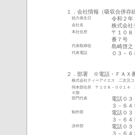
１．会社情報（吸収合併存
効力発生日
令和２年
会社名
株式会社
本社住所
〒１０８
番７号
代表取締役
島崎啓之
代表電話
０３－６
２．部署 ※電話・ＦＡＸ
株式会社ティーアイエス 二次元コ
同本部住所 〒１０８－００１４ 
６階
部門代表
電話０３
３－６４
制作部
電話０３
３－６４
渉外部
電話０３
３－６４